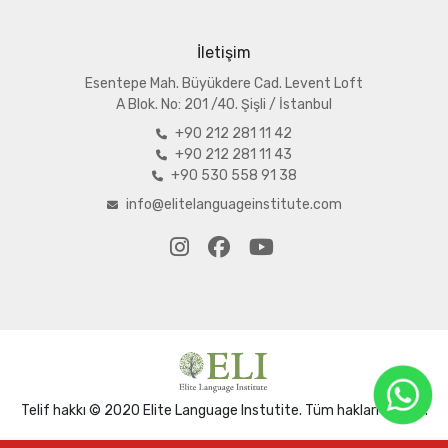
İletişim
Esentepe Mah. Büyükdere Cad. Levent Loft
A
Blok. No: 201 /40. Şişli / İstanbul
+90 212 281 11 42
+90 212 281 11 43
+90 530 558 91 38
info@elitelanguageinstitute.com
Telif hakkı © 2020 Elite Language Instutite. Tüm hakları saklıdır.