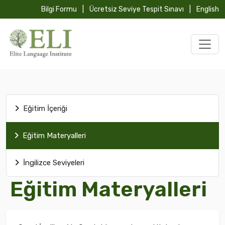
Bilgi Formu
|
Ücretsiz Seviye Tespit Sınavı
|
English
Eğitim İçeriği
Eğitim Materyalleri
İngilizce Seviyeleri
Eğitim Materyalleri