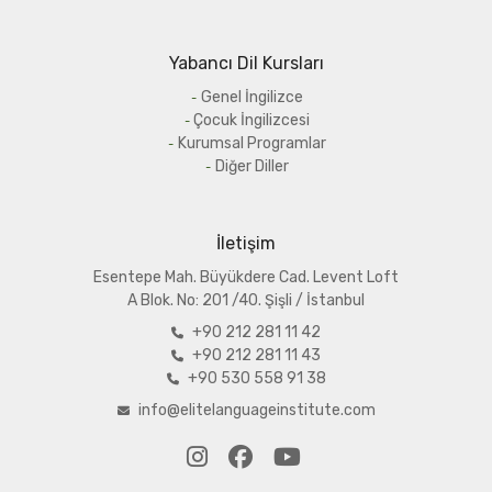
Yabancı Dil Kursları
Genel İngilizce
Çocuk İngilizcesi
Kurumsal Programlar
Diğer Diller
İletişim
Esentepe Mah. Büyükdere Cad. Levent Loft
A
Blok. No: 201 /40. Şişli / İstanbul
+90 212 281 11 42
+90 212 281 11 43
+90 530 558 91 38
info@elitelanguageinstitute.com