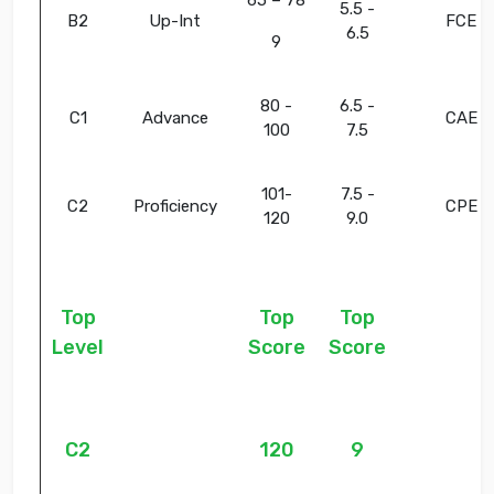
65 – 78
5.5 -
B2
Up-Int
FCE
6.5
9
80 -
6.5 -
C1
Advance
CAE
100
7.5
101-
7.5 -
C2
Proficiency
CPE
120
9.0
Top
Top
Top
Level
Score
Score
C2
120
9