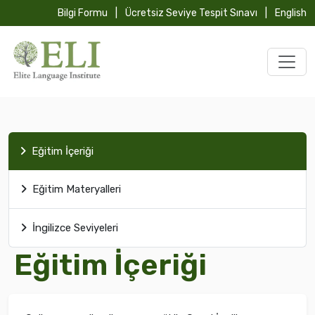
Bilgi Formu
|
Ücretsiz Seviye Tespit Sınavı
|
English
Eğitim İçeriği
Eğitim Materyalleri
İngilizce Seviyeleri
Eğitim İçeriği