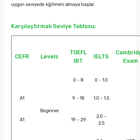
uygun seviyede eğitimini almaya başlar.
Karşılaştırmalı Seviye Tablosu:
TOEFL
Cambrid
CEFR
Levels
IELTS
IBT
Exam
0 - 8
0 - 1.0
A1
9 - 18
1.0 - 1.5
Beginner
2.0 -
A1
19 - 29
2.5