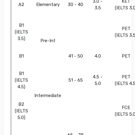
3.0 -
KET
A2
Elementary
30 - 40
3.5
(IELTS 3.
B1
PET
(IELTS
(IELTS 3.
3.5)
Pre-Int
B1
41 - 50
4.0
PET
B1
4.5 -
PET
(IELTS
51 - 65
5.0
(IELTS 4.
4.5)
Intermediate
B2
FCE
(IELTS
(IELTS 5.
5.0)