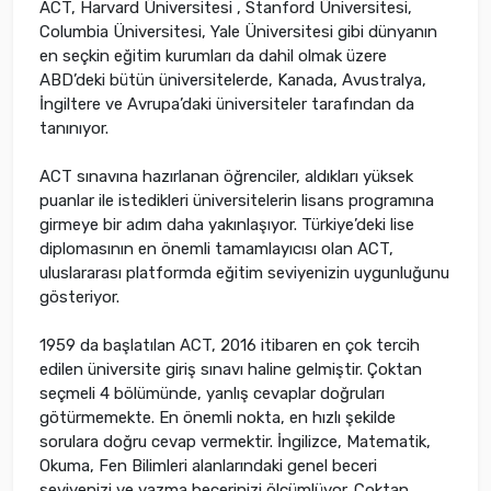
ACT, Harvard Üniversitesi , Stanford Üniversitesi,
Columbia Üniversitesi, Yale Üniversitesi gibi dünyanın
en seçkin eğitim kurumları da dahil olmak üzere
ABD’deki bütün üniversitelerde, Kanada, Avustralya,
İngiltere ve Avrupa’daki üniversiteler tarafından da
tanınıyor.
ACT sınavına hazırlanan öğrenciler, aldıkları yüksek
puanlar ile istedikleri üniversitelerin lisans programına
girmeye bir adım daha yakınlaşıyor. Türkiye’deki lise
diplomasının en önemli tamamlayıcısı olan ACT,
uluslararası platformda eğitim seviyenizin uygunluğunu
gösteriyor.
1959 da başlatılan ACT, 2016 itibaren en çok tercih
edilen üniversite giriş sınavı haline gelmiştir. Çoktan
seçmeli 4 bölümünde, yanlış cevaplar doğruları
götürmemekte. En önemli nokta, en hızlı şekilde
sorulara doğru cevap vermektir. İngilizce, Matematik,
Okuma, Fen Bilimleri alanlarındaki genel beceri
seviyenizi ve yazma becerinizi ölçümlüyor. Çoktan